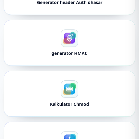
Generator header Auth dhasar
generator HMAC
Kalkulator Chmod