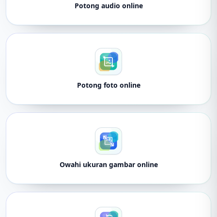
Potong audio online
Potong foto online
Owahi ukuran gambar online