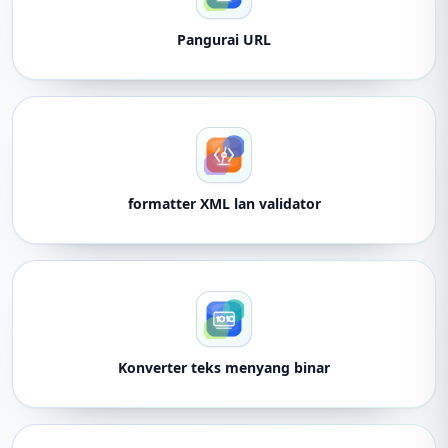
Pangurai URL
formatter XML lan validator
Konverter teks menyang binar