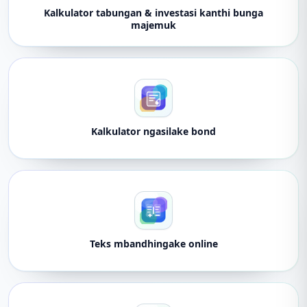
Kalkulator tabungan & investasi kanthi bunga
majemuk
Kalkulator ngasilake bond
Teks mbandhingake online