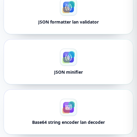
JSON formatter lan validator
JSON minifier
Base64 string encoder lan decoder