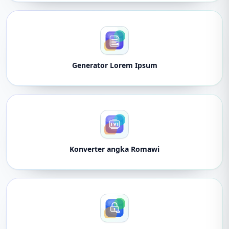
Generator Lorem Ipsum
Konverter angka Romawi