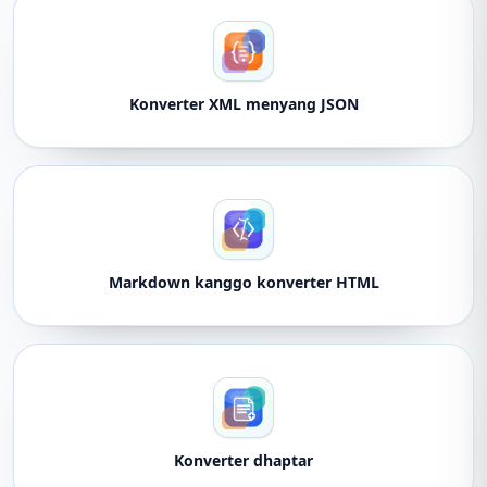
Konverter XML menyang JSON
Markdown kanggo konverter HTML
Konverter dhaptar