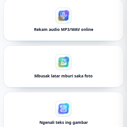
Rekam audio MP3/WAV online
Mbusak latar mburi saka foto
Ngenali teks ing gambar