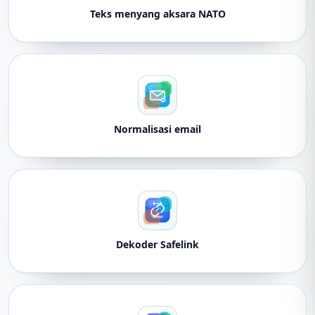
Teks menyang aksara NATO
Normalisasi email
Dekoder Safelink