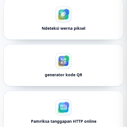
Ndeteksi werna piksel
generator kode QR
Pamriksa tanggapan HTTP online