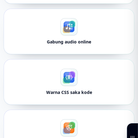
Gabung audio online
Warna CSS saka kode