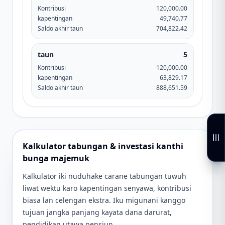
Kontribusi
120,000.00
kapentingan
49,740.77
Saldo akhir taun
704,822.42
taun
5
Kontribusi
120,000.00
kapentingan
63,829.17
Saldo akhir taun
888,651.59
Kalkulator tabungan & investasi kanthi
bunga majemuk
Kalkulator iki nuduhake carane tabungan tuwuh
liwat wektu karo kapentingan senyawa, kontribusi
biasa lan celengan ekstra. Iku migunani kanggo
tujuan jangka panjang kayata dana darurat,
pendidikan utawa pensiun.