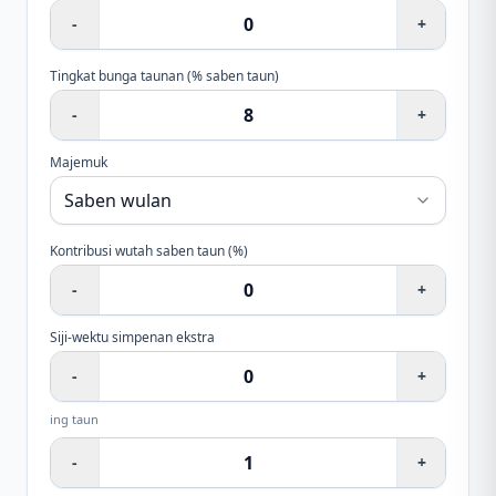
-
+
Tingkat bunga taunan (% saben taun)
-
+
Majemuk
Kontribusi wutah saben taun (%)
-
+
Siji-wektu simpenan ekstra
-
+
ing taun
-
+