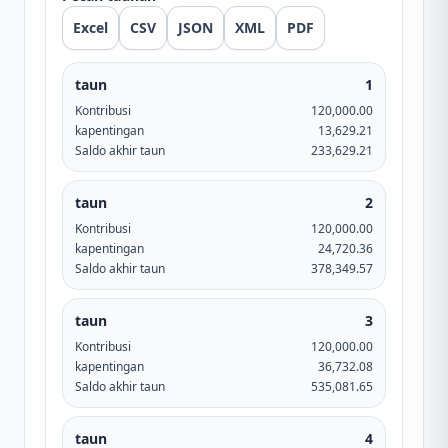
Excel
CSV
JSON
XML
PDF
taun
1
Kontribusi
120,000.00
kapentingan
13,629.21
Saldo akhir taun
233,629.21
taun
2
Kontribusi
120,000.00
kapentingan
24,720.36
Saldo akhir taun
378,349.57
taun
3
Kontribusi
120,000.00
kapentingan
36,732.08
Saldo akhir taun
535,081.65
taun
4