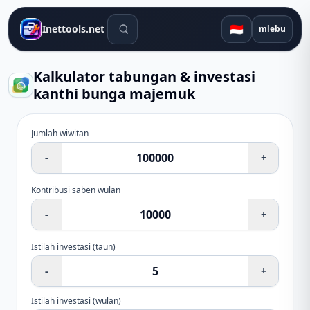
Alat telusuran
🇮🇩
Inettools.net
mlebu
Kalkulator tabungan & investasi
kanthi bunga majemuk
Jumlah wiwitan
-
+
Kontribusi saben wulan
-
+
Istilah investasi
(
taun
)
-
+
Istilah investasi
(
wulan
)