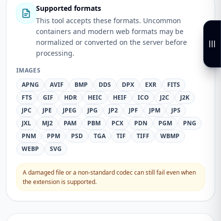
Supported formats
This tool accepts these formats. Uncommon
containers and modern web formats may be
normalized or converted on the server before
processing.
IMAGES
APNG
AVIF
BMP
DDS
DPX
EXR
FITS
FTS
GIF
HDR
HEIC
HEIF
ICO
J2C
J2K
JPC
JPE
JPEG
JPG
JP2
JPF
JPM
JPS
JXL
MJ2
PAM
PBM
PCX
PDN
PGM
PNG
PNM
PPM
PSD
TGA
TIF
TIFF
WBMP
WEBP
SVG
A damaged file or a non-standard codec can still fail even when
the extension is supported.