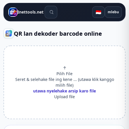
Alat telusuran
🇮🇩
Inettools.net
mlebu
QR lan dekoder barcode online
↑
Pilih File
Seret & selehake file ing kene ... (utawa klik kanggo
milih file)
utawa nyelehake arsip karo file
Upload file