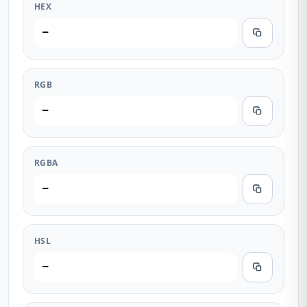
HEX
—
RGB
—
RGBA
—
HSL
—