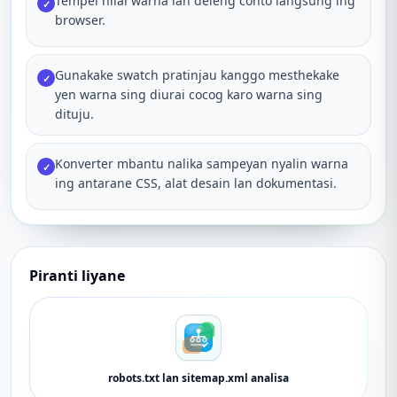
Tempel nilai warna lan deleng conto langsung ing
✓
browser.
Gunakake swatch pratinjau kanggo mesthekake
✓
yen warna sing diurai cocog karo warna sing
dituju.
Konverter mbantu nalika sampeyan nyalin warna
✓
ing antarane CSS, alat desain lan dokumentasi.
Piranti liyane
robots.txt lan sitemap.xml analisa