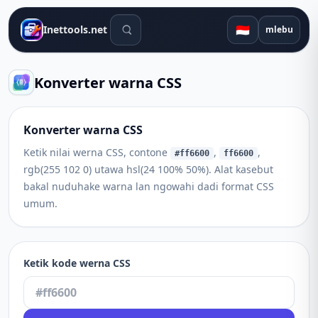
Alat telusuran
🇮🇩
Inettools.net
mlebu
Konverter warna CSS
Konverter warna CSS
Ketik nilai werna CSS, contone
,
,
#ff6600
ff6600
rgb(255 102 0) utawa hsl(24 100% 50%). Alat kasebut
bakal nuduhake warna lan ngowahi dadi format CSS
umum.
Ketik kode werna CSS