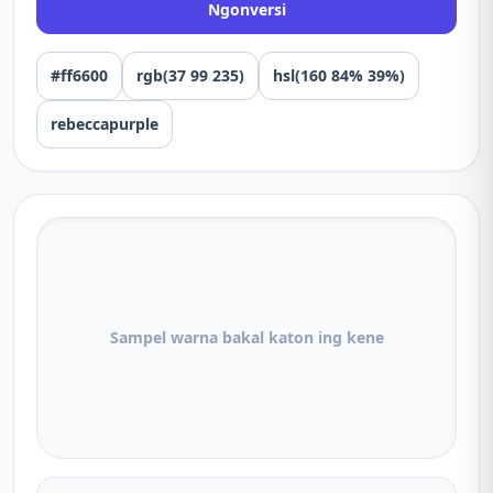
Ngonversi
#ff6600
rgb(37 99 235)
hsl(160 84% 39%)
rebeccapurple
Sampel warna bakal katon ing kene