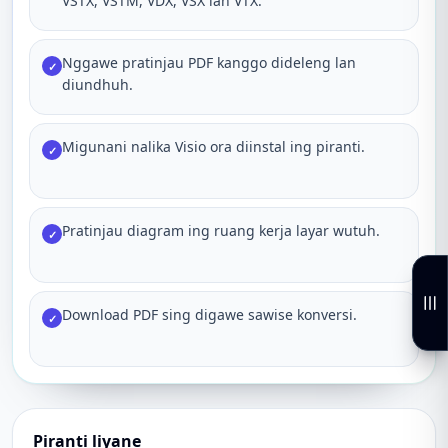
VSTX, VSTM, VDX, VSX lan VTX.
Nggawe pratinjau PDF kanggo dideleng lan
✓
diundhuh.
Migunani nalika Visio ora diinstal ing piranti.
✓
Pratinjau diagram ing ruang kerja layar wutuh.
✓
Download PDF sing digawe sawise konversi.
✓
Piranti liyane