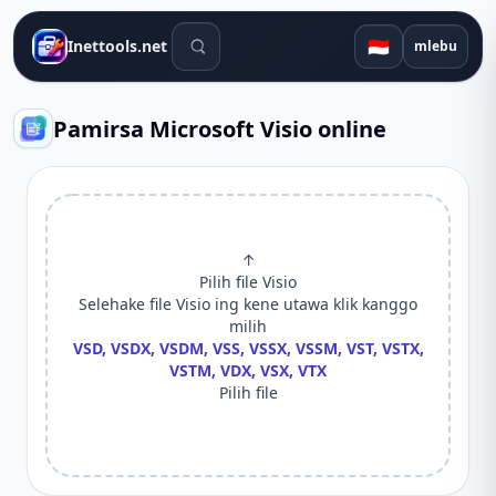
Alat telusuran
🇮🇩
Inettools.net
mlebu
Pamirsa Microsoft Visio online
↑
Pilih file Visio
Selehake file Visio ing kene utawa klik kanggo
milih
VSD, VSDX, VSDM, VSS, VSSX, VSSM, VST, VSTX,
VSTM, VDX, VSX, VTX
Pilih file