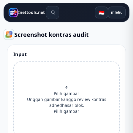
Alat telusuran
🇮🇩
Inettools.net
mlebu
Screenshot kontras audit
Input
↑
Pilih gambar
Unggah gambar kanggo review kontras
adhedhasar blok.
Pilih gambar