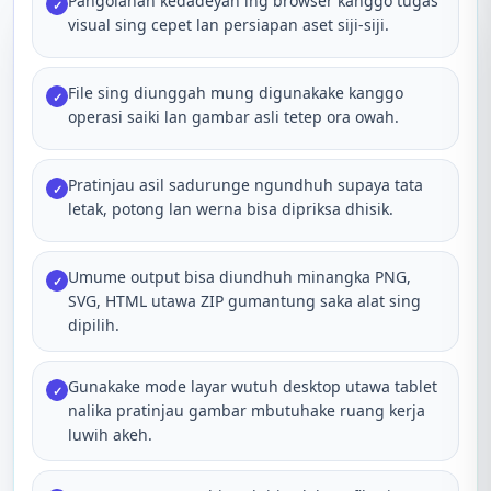
Pangolahan kedadeyan ing browser kanggo tugas
✓
visual sing cepet lan persiapan aset siji-siji.
File sing diunggah mung digunakake kanggo
✓
operasi saiki lan gambar asli tetep ora owah.
Pratinjau asil sadurunge ngundhuh supaya tata
✓
letak, potong lan werna bisa dipriksa dhisik.
Umume output bisa diundhuh minangka PNG,
✓
SVG, HTML utawa ZIP gumantung saka alat sing
dipilih.
Gunakake mode layar wutuh desktop utawa tablet
✓
nalika pratinjau gambar mbutuhake ruang kerja
luwih akeh.