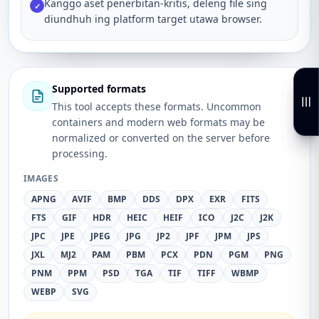
Kanggo aset penerbitan-kritis, deleng file sing
✓
diundhuh ing platform target utawa browser.
Supported formats
This tool accepts these formats. Uncommon
containers and modern web formats may be
normalized or converted on the server before
processing.
IMAGES
APNG
AVIF
BMP
DDS
DPX
EXR
FITS
FTS
GIF
HDR
HEIC
HEIF
ICO
J2C
J2K
JPC
JPE
JPEG
JPG
JP2
JPF
JPM
JPS
JXL
MJ2
PAM
PBM
PCX
PDN
PGM
PNG
PNM
PPM
PSD
TGA
TIF
TIFF
WBMP
WEBP
SVG