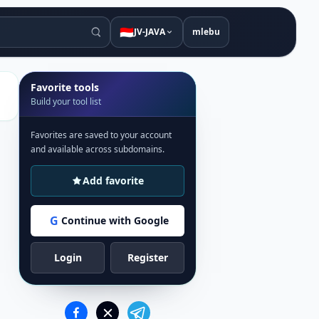
🇮🇩
JV-JAVA
mlebu
Favorite tools
Build your tool list
Favorites are saved to your account
and available across subdomains.
Add favorite
G
Continue with Google
Login
Register