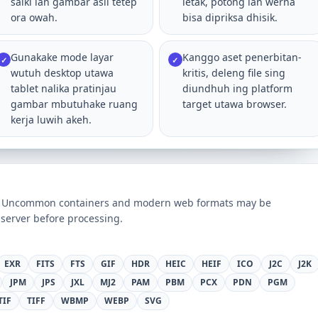
saiki lan gambar asli tetep
letak, potong lan werna
ora owah.
bisa dipriksa dhisik.
Gunakake mode layar
Kanggo aset penerbitan-
✓
✓
wutuh desktop utawa
kritis, deleng file sing
tablet nalika pratinjau
diundhuh ing platform
gambar mbutuhake ruang
target utawa browser.
kerja luwih akeh.
ts. Uncommon containers and modern web formats may be
server before processing.
EXR
FITS
FTS
GIF
HDR
HEIC
HEIF
ICO
J2C
J2K
JPM
JPS
JXL
MJ2
PAM
PBM
PCX
PDN
PGM
TIF
TIFF
WBMP
WEBP
SVG