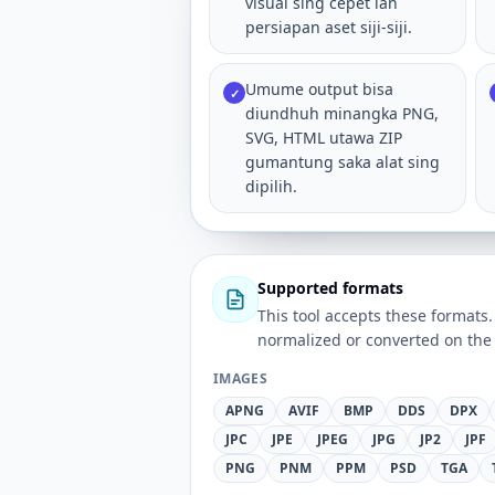
visual sing cepet lan
persiapan aset siji-siji.
Umume output bisa
✓
diundhuh minangka PNG,
SVG, HTML utawa ZIP
gumantung saka alat sing
dipilih.
Supported formats
This tool accepts these forma
normalized or converted on the 
IMAGES
APNG
AVIF
BMP
DDS
DPX
JPC
JPE
JPEG
JPG
JP2
JPF
PNG
PNM
PPM
PSD
TGA