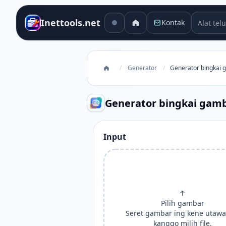
Alat telu
Inettools.net
Kontak
/
Generator
/
Generator bingkai g
Generator bingkai gamb
Input
↑
Pilih gambar
Seret gambar ing kene utawa 
kanggo milih file.