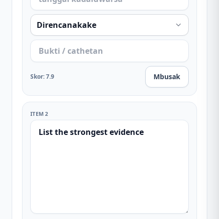
Mbusak
Skor
:
7.9
ITEM 2