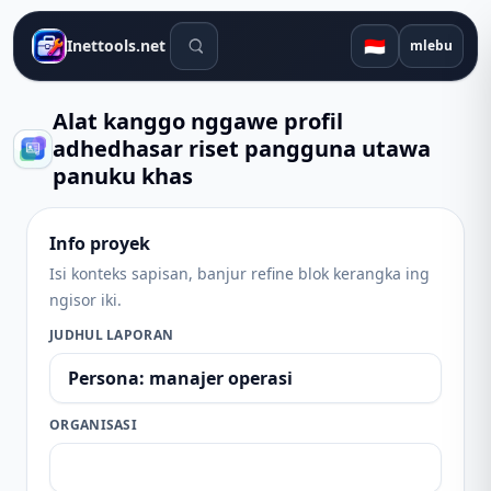
Alat telusuran
🇮🇩
Inettools.net
mlebu
Alat kanggo nggawe profil
adhedhasar riset pangguna utawa
panuku khas
Info proyek
Isi konteks sapisan, banjur refine blok kerangka ing
ngisor iki.
JUDHUL LAPORAN
ORGANISASI