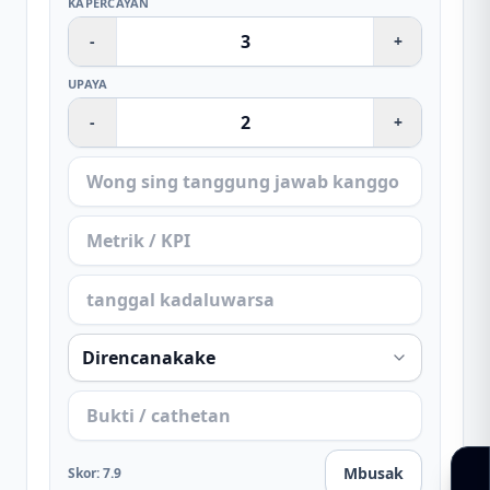
KAPERCAYAN
-
+
UPAYA
-
+
Mbusak
Skor
:
7.9