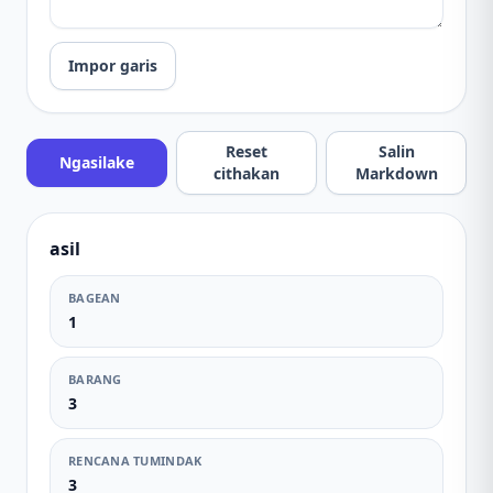
Impor garis
Reset
Salin
Ngasilake
cithakan
Markdown
asil
BAGEAN
1
BARANG
3
RENCANA TUMINDAK
3