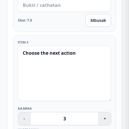
Mbusak
Skor
:
7.9
ITEM 3
DAMPAK
-
+