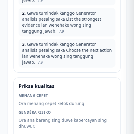
7.9
2
.
Gawe tumindak kanggo Generator
analisis pesaing saka List the strongest
evidence lan wenehake wong sing
tanggung jawab.
7.9
3
.
Gawe tumindak kanggo Generator
analisis pesaing saka Choose the next action
lan wenehake wong sing tanggung
jawab.
7.9
Priksa kualitas
MENANG CEPET
Ora menang cepet ketok durung.
GENDÉRA RISIKO
Ora ana barang sing duwe kapercayan sing
dhuwur.