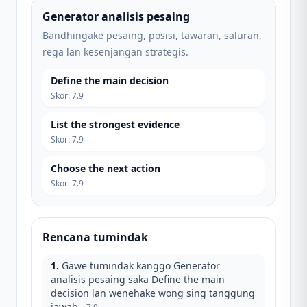
Generator analisis pesaing
Bandhingake pesaing, posisi, tawaran, saluran,
rega lan kesenjangan strategis.
Define the main decision
Skor
:
7.9
List the strongest evidence
Skor
:
7.9
Choose the next action
Skor
:
7.9
Rencana tumindak
1
.
Gawe tumindak kanggo Generator
analisis pesaing saka Define the main
decision lan wenehake wong sing tanggung
jawab.