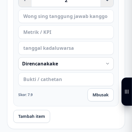
-
+
Mbusak
Skor
:
7.9
Tambah item