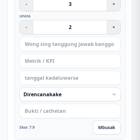
-
+
UPAYA
-
+
Mbusak
Skor
:
7.9