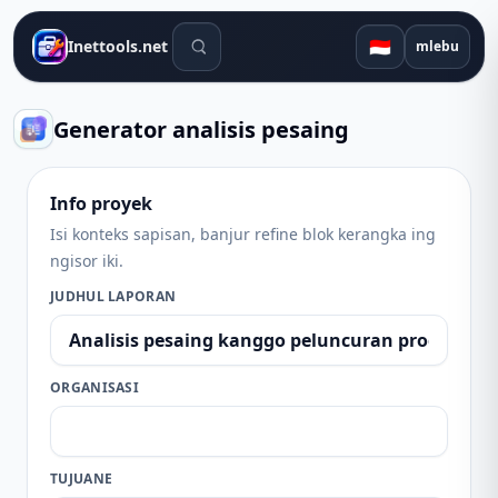
Alat telusuran
🇮🇩
Inettools.net
mlebu
Generator analisis pesaing
Info proyek
Isi konteks sapisan, banjur refine blok kerangka ing
ngisor iki.
JUDHUL LAPORAN
ORGANISASI
TUJUANE