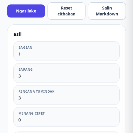
Reset
Salin
Ngasilake
cithakan
Markdown
asil
BAGEAN
1
BARANG
3
RENCANA TUMINDAK
3
MENANG CEPET
0