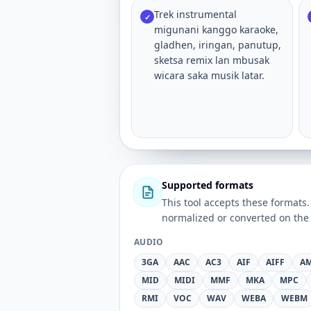
Trek instrumental
✓
migunani kanggo karaoke,
gladhen, iringan, panutup,
sketsa remix lan mbusak
wicara saka musik latar.
Supported formats
This tool accepts these forma
normalized or converted on the 
AUDIO
3GA
AAC
AC3
AIF
AIFF
A
MID
MIDI
MMF
MKA
MPC
RMI
VOC
WAV
WEBA
WEBM