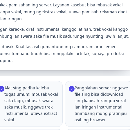
ukak pamisahan ing server. Layanan kasebut bisa mbusak vokal
 tanpa vokal, mung ngekstrak vokal, utawa pamisah rekaman dadi
lan iringan.
an karaoke, draf instrumental kanggo latihan, trek vokal kanggo
mbung lan swara saka file musik sadurunge nyunting luwih lanjut.
rak dhisik. Kualitas asil gumantung ing campuran: aransemen
kuensi tumpang tindih bisa ninggalake artefak, supaya produksi
kuping.
Alat sing padha kalebu
Pangolahan server nggawe
✓
✓
tugas umum: mbusak vokal
file sing bisa didownload
saka lagu, mbusak swara
sing kapisah kanggo vokal
saka musik, nggawe trek
lan iringan instrumental
instrumental utawa extract
tinimbang mung pratinjau
vokal.
asil ing browser.