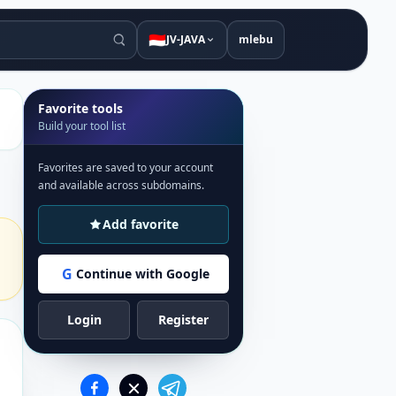
🇮🇩
JV-JAVA
mlebu
Favorite tools
Build your tool list
Favorites are saved to your account
and available across subdomains.
Add favorite
G
Continue with Google
Login
Register