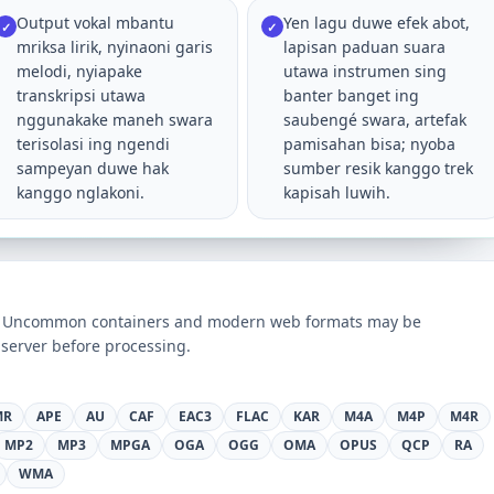
Output vokal mbantu
Yen lagu duwe efek abot,
✓
✓
mriksa lirik, nyinaoni garis
lapisan paduan suara
melodi, nyiapake
utawa instrumen sing
transkripsi utawa
banter banget ing
nggunakake maneh swara
saubengé swara, artefak
terisolasi ing ngendi
pamisahan bisa; nyoba
sampeyan duwe hak
sumber resik kanggo trek
kanggo nglakoni.
kapisah luwih.
ts. Uncommon containers and modern web formats may be
server before processing.
MR
APE
AU
CAF
EAC3
FLAC
KAR
M4A
M4P
M4R
MP2
MP3
MPGA
OGA
OGG
OMA
OPUS
QCP
RA
WMA