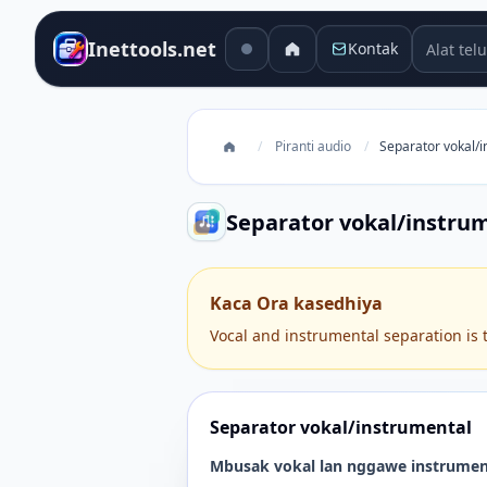
Alat telu
Inettools.net
Kontak
/
Piranti audio
/
Separator vokal/i
Separator vokal/instru
Kaca Ora kasedhiya
Vocal and instrumental separation is t
Separator vokal/instrumental
Mbusak vokal lan nggawe instrument