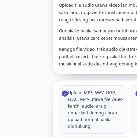
Upload file audio utawa video lan mb
saka lagu, nggawe trek instrumental
rong trek sing bisa didownload: vokal 
Gunakake nalika sampeyan butuh iring
analisis, utawa cara cepet mbusak te
Kanggo file video, trek audio diekst
padhet, reverb, backing vokal lan fre
musik final kudu dicenthang dening 
Upload MP3, WAV, OGG,
✓
FLAC, M4A utawa file video
kanthi audio; arsip
unpacked dening aliran
upload normal nalika
didhukung.