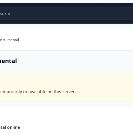
suran
nstrumental
mental
emporarily unavailable on this server.
al online