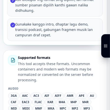
✓
sumber pisanan dipilih kanthi gawan nalika
didhukung.
Gunakake kanggo intro, dhaptar lagu demo,
✓
transisi podcast, gabungan fragmen musik lan
campuran draf cepet.
Supported formats
This tool accepts these formats. Uncommon
containers and modern web formats may be
normalized or converted on the server before
processing.
AUDIO
3GA
AAC
AC3
AIF
AIFF
AMR
APE
AU
CAF
EAC3
FLAC
KAR
M4A
M4P
M4R
MID
MIDI
MMF
MKA
MPC
MP2
MP3