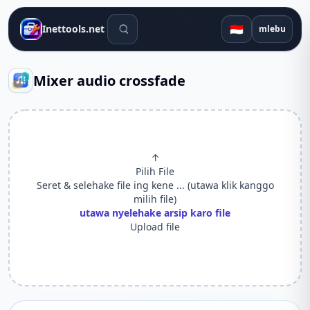
Alat telusuran
🇮🇩
Inettools.net
mlebu
Mixer audio crossfade
↑
Pilih File
Seret & selehake file ing kene ... (utawa klik kanggo
milih file)
utawa nyelehake arsip karo file
Upload file