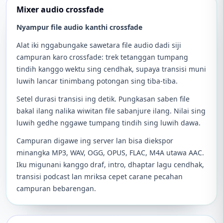
Mixer audio crossfade
Nyampur file audio kanthi crossfade
Alat iki nggabungake sawetara file audio dadi siji
campuran karo crossfade: trek tetanggan tumpang
tindih kanggo wektu sing cendhak, supaya transisi muni
luwih lancar tinimbang potongan sing tiba-tiba.
Setel durasi transisi ing detik. Pungkasan saben file
bakal ilang nalika wiwitan file sabanjure ilang. Nilai sing
luwih gedhe nggawe tumpang tindih sing luwih dawa.
Campuran digawe ing server lan bisa diekspor
minangka MP3, WAV, OGG, OPUS, FLAC, M4A utawa AAC.
Iku migunani kanggo draf, intro, dhaptar lagu cendhak,
transisi podcast lan mriksa cepet carane pecahan
campuran bebarengan.