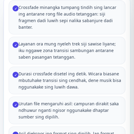
Crossfade minangka tumpang tindih sing lancar
✓
ing antarane rong file audio tetanggan: siji
fragmen dadi luwih sepi nalika sabanjure dadi
banter.
Layanan ora mung nyeleh trek siji sawise liyane;
✓
iku nggawe zona transisi sambungan antarane
saben pasangan tetanggan.
Durasi crossfade disetel ing detik. Wicara biasane
✓
mbutuhake transisi sing cendhak, dene musik bisa
nggunakake sing luwih dawa.
Urutan file mengaruhi asil: campuran dirakit saka
✓
ndhuwur nganti ngisor nggunakake dhaptar
sumber sing dipilih.
Asil diekspor ing format sing dipilih, lan format