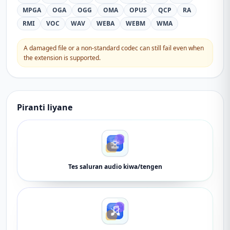
MPGA
OGA
OGG
OMA
OPUS
QCP
RA
RMI
VOC
WAV
WEBA
WEBM
WMA
A damaged file or a non-standard codec can still fail even when
the extension is supported.
Piranti liyane
Tes saluran audio kiwa/tengen